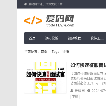
爱码网专注于资源免费下载

首页
源码模板
视频教程
软件工具
当前位置：
首页
Tags：征服

如何快速征服面试
《如何快速征服面试官
试技巧都来自面试情景实
功面试必备工具书。《如
爱码网
2024-07


下载