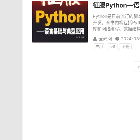
征服Python—
Python是目前流行的
开发。全书内容包括Pyt
库和网络编程、数据结构
爱码网
2024-03


应用
pdf
下载
‹