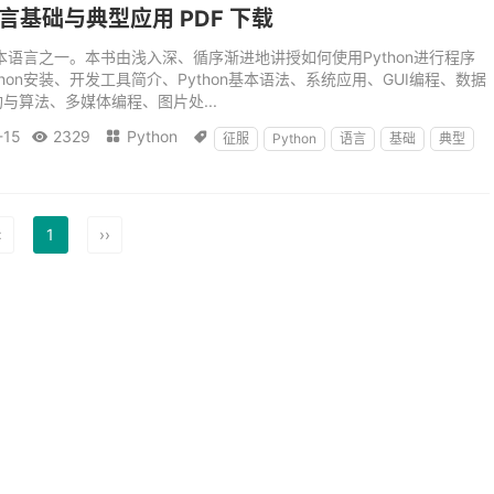
语言基础与典型应用 PDF 下载
脚本语言之一。本书由浅入深、循序渐进地讲授如何使用Python进行程序
hon安装、开发工具简介、Python基本语法、系统应用、GUI编程、数据
与算法、多媒体编程、图片处...
-15
2329
Python



征服
Python
语言
基础
典型
‹
1
››