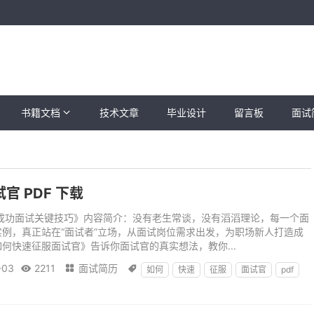
书籍文档
技术文章
毕业设计
留言板
面试
官 PDF 下载
:成功面试关键技巧》内容简介：没有老生常谈，没有滔滔理论，每一个面
例，真正站在“面试者”立场，从面试岗位需求出发，为职场新人打造成
何快速征服面试官》告诉你面试官的真实想法，教你...
-03
2211
面试简历



如何
快速
征服
面试官
pdf