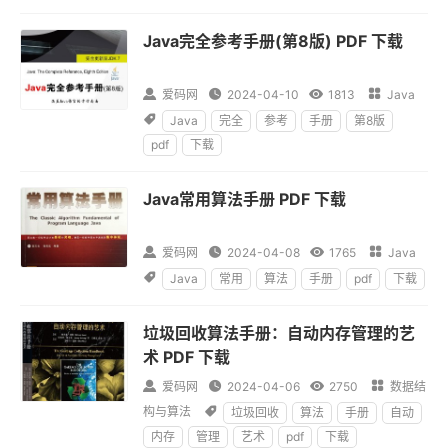
Java完全参考手册(第8版) PDF 下载

爱码网

2024-04-10

1813

Java

Java
完全
参考
手册
第8版
pdf
下载
Java常用算法手册 PDF 下载

爱码网

2024-04-08

1765

Java

Java
常用
算法
手册
pdf
下载
垃圾回收算法手册：自动内存管理的艺
术 PDF 下载

爱码网

2024-04-06

2750

数据结
构与算法

垃圾回收
算法
手册
自动
内存
管理
艺术
pdf
下载