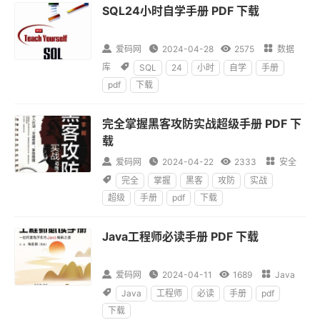
SQL24小时自学手册 PDF 下载

爱码网

2024-04-28

2575

数据
库

SQL
24
小时
自学
手册
pdf
下载
完全掌握黑客攻防实战超级手册 PDF 下
载

爱码网

2024-04-22

2333

安全

完全
掌握
黑客
攻防
实战
超级
手册
pdf
下载
Java工程师必读手册 PDF 下载

爱码网

2024-04-11

1689

Java

Java
工程师
必读
手册
pdf
下载