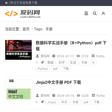
爱码网专注于资源免费下载

当前位置：
首页
Tags：手册

数据科学实战手册（R+Python）pdf 下
载

爱码网

2024-07-11

2729

Pytho
n

数据
科学
实战
手册
R
Python
pdf
下载
Jinja2中文手册 PDF 下载

爱码网

2024-05-15

2228

Pytho
n

Jinja2
中文
手册
pdf
下载