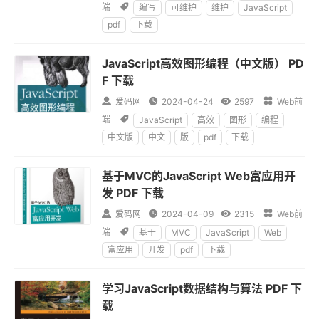
端

编写
可维护
维护
JavaScript
pdf
下载
JavaScript高效图形编程（中文版） PD
F 下载

爱码网

2024-04-24

2597

Web前
端

JavaScript
高效
图形
编程
中文版
中文
版
pdf
下载
基于MVC的JavaScript Web富应用开
发 PDF 下载

爱码网

2024-04-09

2315

Web前
端

基于
MVC
JavaScript
Web
富应用
开发
pdf
下载
学习JavaScript数据结构与算法 PDF 下
载