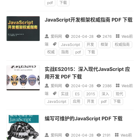
pdf
下载
JavaScript开发框架权威指南 PDF 下载

爱码网

2024-04-28

2476

Web前
端

JavaScript
开发
框架
权威指南
权威
指南
pdf
下载
实战ES2015：深入现代JavaScript 应
用开发 PDF 下载

爱码网

2024-04-28

2386

Web前
端

实战
ES
2015
深入
现代
JavaScript
应用
开发
pdf
下载
编写可维护的JavaScript PDF 下载

爱码网

2024-04-28

2191

Web前