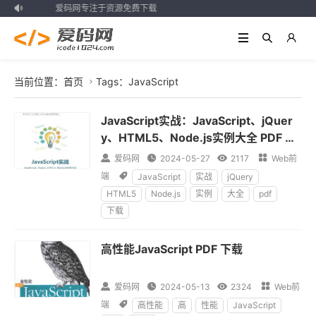
爱码网专注于资源免费下载

当前位置：
首页
Tags：JavaScript

JavaScript实战：JavaScript、jQuer
y、HTML5、Node.js实例大全 PDF 下
载

爱码网

2024-05-27

2117

Web前
端

JavaScript
实战
jQuery
HTML5
Node.js
实例
大全
pdf
下载
高性能JavaScript PDF 下载

爱码网

2024-05-13

2324

Web前
端

高性能
高
性能
JavaScript