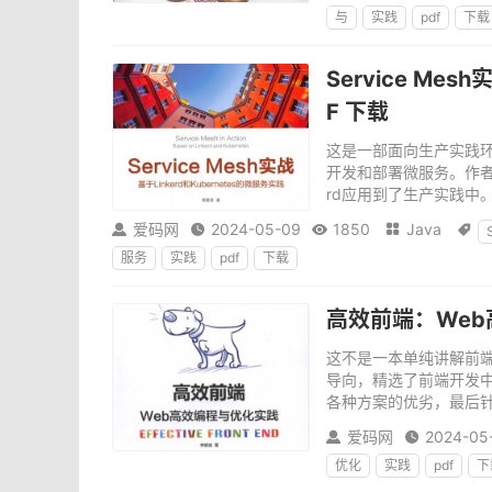
与
实践
pdf
下载
Service Mes
F 下载
这是一部面向生产实践环境的S
开发和部署微服务。作者是
rd应用到了生产实践中。书
爱码网
2024-05-09
1850
Java





服务
实践
pdf
下载
高效前端：Web
这不是一本单纯讲解前
导向，精选了前端开发
各种方案的优劣，最后针
爱码网
2024-05


优化
实践
pdf
下