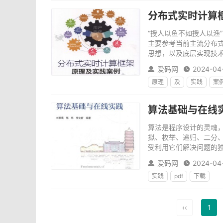
分布式实时计算框
“授人以鱼不如授人以渔
主要参考当前主流分布式实时计
思想，以及底层实现技术
爱码网
2024-04


原理
及
实践
案
算法基础与在线实
算法是程序设计的灵魂
拟、枚举、递归、二分
受利用它们解决问题的独
爱码网
2024-04


实践
pdf
下载
‹‹
1