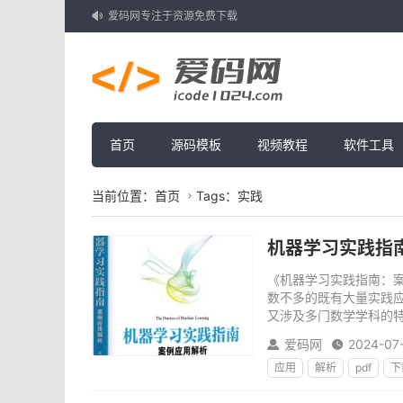
爱码网专注于资源免费下载

首页
源码模板
视频教程
软件工具
当前位置：
首页
Tags：实践

机器学习实践指南 
《机器学习实践指南：
数不多的既有大量实践
又涉及多门数学学科的特
爱码网
2024-07


应用
解析
pdf
下