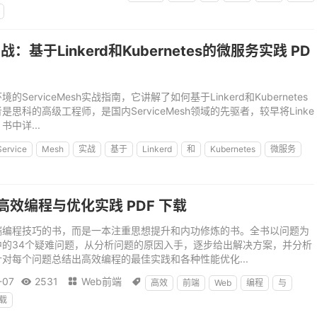
h实战：基于Linkerd和Kubernetes的微服务实践 PD
erviceMesh实战指南，它讲解了如何基于Linkerd和Kubernetes
思科的高级工程师，是国内ServiceMesh领域的先驱者，较早将Linke
中详...
Service
Mesh
实战
基于
Linkerd
和
Kubernetes
微服务
高效编程与优化实践 PDF 下载
端编程技巧的书，而是一本注重思想提升和内功修炼的书。全书以问题为
中的34个疑难问题，从分析问题的原因入手，逐步给出解决方案，并分析
对每个问题总结出高效编程的最佳实践和各种性能优化...
-07
2531
Web前端



高效
前端
Web
编程
与
载