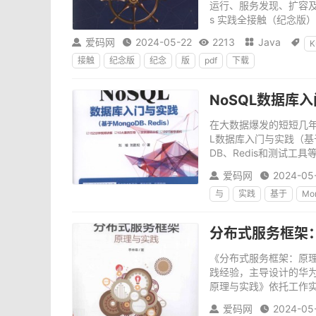
运行、服务发现、扩容及缩容等
s 实践全接触（纪念版）》
爱码网
2024-05-22
2213
Java





K
接触
纪念版
纪念
版
pdf
下载
NoSQL数据库入
在大数据爆发的短短几年
L数据库入门与实践（基于
DB、Redis和测试工具等
爱码网
2024-05


与
实践
基于
Mo
分布式服务框架：
《分布式服务框架：原
践经验，主导设计的华
原理与实践》依托工作实
爱码网
2024-05

