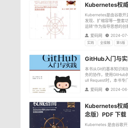
Kubernetes
Kubernetes是
发现、扩缩容等一整套功能。
运转”作为指导思想的创新
爱码网
2024-07


实践
全接触
第5版
GitHub入门与实
本书从Git的基本知识和
务的协作，使用GitHub
ull Request时，本书专
爱码网
2024-06


Kubernetes
念版）PDF 下载
Kubernetes 是由