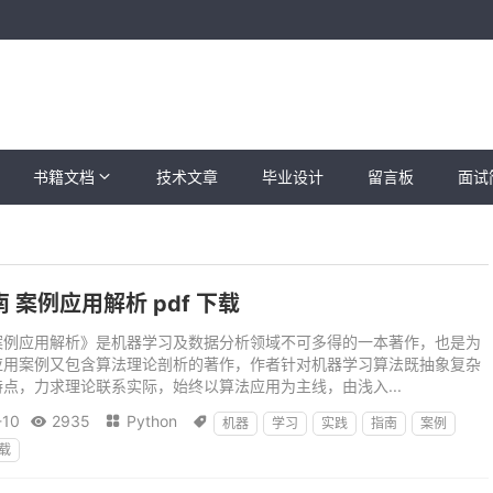
书籍文档
技术文章
毕业设计
留言板
面试
案例应用解析 pdf 下载
案例应用解析》是机器学习及数据分析领域不可多得的一本著作，也是为
应用案例又包含算法理论剖析的著作，作者针对机器学习算法既抽象复杂
点，力求理论联系实际，始终以算法应用为主线，由浅入...
-10
2935
Python



机器
学习
实践
指南
案例
载