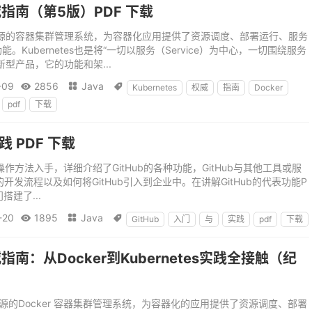
权威指南（第5版）PDF 下载
由谷歌开源的容器集群管理系统，为容器化应用提供了资源调度、部署运行、服务
Kubernetes也是将“一切以服务（Service）为中心，一切围绕服务
型产品，它的功能和架...
-09
2856
Java



Kubernetes
权威
指南
Docker
pdf
下载
践 PDF 下载
操作方法入手，详细介绍了GitHub的各种功能，GitHub与其他工具或服
的开发流程以及如何将GitHub引入到企业中。在讲解GitHub的代表功能P
门搭建了...
-20
1895
Java



GitHub
入门
与
实践
pdf
下载
权威指南：从Docker到Kubernetes实践全接触（纪
谷歌开源的Docker 容器集群管理系统，为容器化的应用提供了资源调度、部署