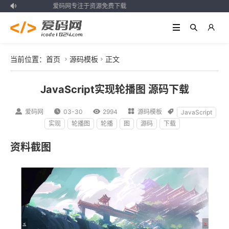
爱码网专注于资源免费下载

当前位置：
首页
源码模板
正文


JavaScript实现轮播图 源码下载

爱码网

03-30

2994

源码模板

JavaScript
实现
轮播图
轮播
图
源码
下载
资料截图